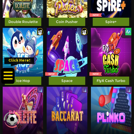
Double Roulette
Coin Pusher
Spire+
Click Here!
Click Here!
Ice Hop
Space
FlyX Cash Turbo