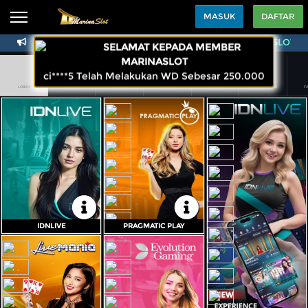
Beranda
MASUK
DAFTAR
SELAMAT DATANG DI MARINASLOT - Link A
Sports
BARU
PROMO
Live Casino
BARU
LOBBY
ROULETTE
BACCARAT
SICBO
WHEEL
DRAGON TIGER
F
IDNPoker
BARU
Meja
Min
Max
Meja
Min
Max
Meja
Min
Max
Baccarat
5Rb
5Jt
Baccarat
1Rb
5Jt
Baccarat
1Rb
5Jt
Roulette
1Rb
20Jt
Dragon Tiger
1Rb
5Jt
Slots
Sicbo
2Rb
25Jt
PROMO
Dragon Tiger
1Rb
5Jt
Roulette
1Rb
5Jt
Blackjack
10Rb
50Jt
Sicbo
1Rb
5Jt
Wheel
1Rb
1Jt
Roulette
1Rb
5Jt
Special Games
1Rb
5Jt
Dragon Tiger
5Rb
5Jt
IDNLIVE
BARU
Sicbo
1Rb
5Jt
Special Games
1Rb
5Jt
Stream N Spin
DAFTAR
MASUK
DAFTAR
MASUK
KEMBALI
KEMBALI
Arcade
PROMO
IDNLIVE
PRAGMATIC PLAY
IDNLIVE
PRAGMATIC PLAY
Table Games
Meja
Min
Max
Meja
Min
Max
Baccarat
5Rb
5Jt
Roulette
1Rb
20Jt
Roulette
1Rb
20Jt
Baccarat
2Rb
10Jt
Sicbo
2Rb
25Jt
Sicbo
2Rb
10Jt
Lottery
BARU
PROMO
Blackjack
10Rb
50Jt
Dragon Tiger
10Rb
10Jt
Wheel
1Rb
1Jt
Blackjack
10Rb
20Jt
Dragon Tiger
5Rb
5Jt
Wheel
1Rb
10Jt
IDNRaffle